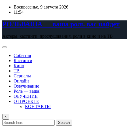
Skip
Воскресенье, 9 августа 2026
to
11:54
content
РОЛЬВАША — ваша роль вас найдет
Актеры, кастинги, прослушивания, роли в кино и на ТВ
События
Кастинги
Кино
ТВ
Сериалы
Онлайн
Озвучивание
Роль — ваша!
ОБУЧЕНИЕ
О ПРОЕКТЕ
КОНТАКТЫ
×
Search